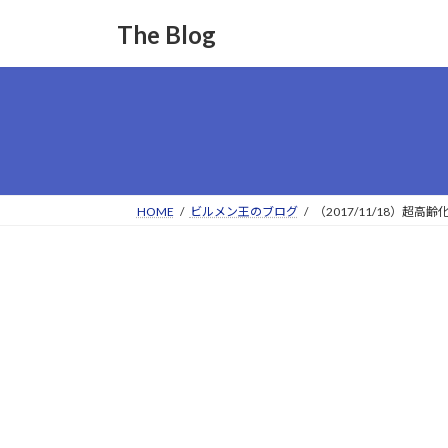
コ
ナ
The Blog
ン
ビ
テ
ゲ
ン
ー
ツ
シ
へ
ョ
ス
ン
キ
に
ッ
移
HOME
ビルメン王のブログ
（2017/11/18）
プ
動