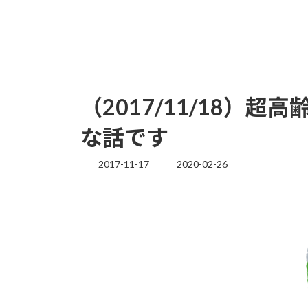
（2017/11/18
な話です
2017-11-17
2020-02-26
最
終
更
新
日
時
: