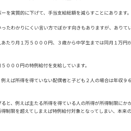
バーを実質的に下げて、手当支給総額を減らすことにあります
いったわかりにくい言い方でぼかす向きもありますが、ありて
人あたり月１万５０００円、３歳から中学生までは同月１万円
月５０００円の特例給付を支給しています。
、例えば所得を得ていない配偶者と子ども２人の場合は年収９
げると、例えば主たる所得を得ている人の所得が所得制限にか
所得制限を超えてしまえば特例給付対象となってしまい、本来