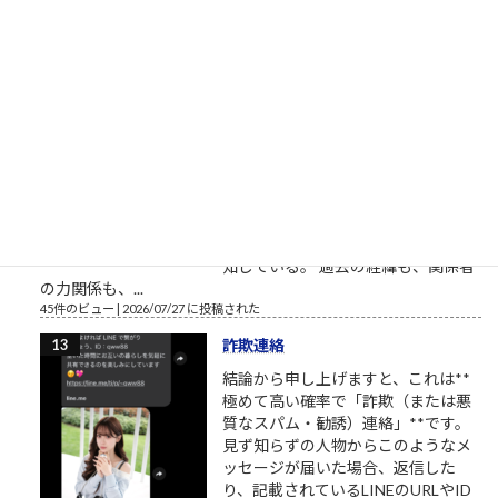
の教養・気概・気合いが違う。 教わ
るとは、学ぶとは、こういうことを
言う。 背筋が、伸びます。
48件のビュー
|
2026/07/18 に投稿された
昇進できない真の理由
I help leaders confront what they've
been avoiding 「あの人に聞けばい
い」 そう言われる人は、社内で最も
頼られ、社外ではその価値が最も伝
わりにくい。 同じ人物の、同じ能力
についての話です。 社内の文脈を熟
知している。 過去の経緯も、関係者
の力関係も、...
45件のビュー
|
2026/07/27 に投稿された
詐欺連絡
結論から申し上げますと、これは**
極めて高い確率で「詐欺（または悪
質なスパム・勧誘）連絡」**です。
見ず知らずの人物からこのようなメ
ッセージが届いた場合、返信した
り、記載されているLINEのURLやID