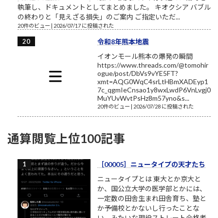
執筆し、ドキュメントとしてまとめました。 キオクシア バブル
の終わりと「見えざる損失」のご案内 ご指定いただ...
20件のビュー
|
2026/07/17 に投稿された
令和8年熊本地震
イオンモール熊本の爆発の瞬間
https://www.threads.com/@tomohir
ogue/post/DbVs9vYE5FT?
xmt=AQG0WqC4srLtHBmXADEyp1
7c_qgmIeCnsao1y8wxLwdP6VnLvgj0
MuYUvWvtPsHz8m57yno&s...
20件のビュー
|
2026/07/28 に投稿された
通算閲覧上位100記事
［00005］ニュータイプの天才たち
ニュータイプとは 東大とか京大と
か、国公立大学の医学部とかには、
一定数の田舎生まれ田舎育ち、塾と
か予備校とかないし行ったことな
い、みたいな現役ストレート合格者