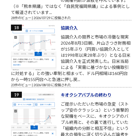
の開催判断が波紋を呼んでいます。
（※「熊本県議」ではなく「自民党福岡県議」による事例とし
て報道されています...
28件のビュー
|
2026/07/29 に投稿された
協調介入
協調介入の限界と市場の冷徹な現実
2026年8月3日朝、片山さつき財務相
が15年ぶり（円買い協調介入として
は1998年以来28年ぶり）となる日米
協調介入を正式発表した。日米当局
による「実需に基づかない投機取引
に対処する」との強い牽制と相まって、ドル円相場は160円台
から一時155円台へと急速に押し戻...
23件のビュー
|
2026/08/03 に投稿された
キオクシアバブルの終わり
ご提示いただいた市場の急変（スト
ップ安のクラッシュ）という衝撃的
な契機をベースに、キオクシアのバ
ブル終焉と、その裏で進行していた
「組織内の分断と相互不信」という
最大の損失に深く切り込んだ論考を