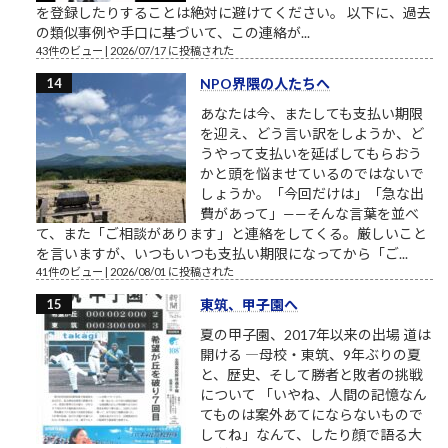
を登録したりすることは絶対に避けてください。 以下に、過去
の類似事例や手口に基づいて、この連絡が...
43件のビュー
|
2026/07/17 に投稿された
NPO界隈の人たちへ
あなたは今、またしても支払い期限
を迎え、どう言い訳をしようか、ど
うやって支払いを延ばしてもらおう
かと頭を悩ませているのではないで
しょうか。「今回だけは」「急な出
費があって」——そんな言葉を並べ
て、また「ご相談があります」と連絡をしてくる。厳しいこと
を言いますが、いつもいつも支払い期限になってから「ご...
41件のビュー
|
2026/08/01 に投稿された
東筑、甲子園へ
夏の甲子園、2017年以来の出場 道は
開ける ―母校・東筑、9年ぶりの夏
と、歴史、そして勝者と敗者の挑戦
について 「いやね、人間の記憶なん
てものは案外あてにならないもので
してね」なんて、したり顔で語る大