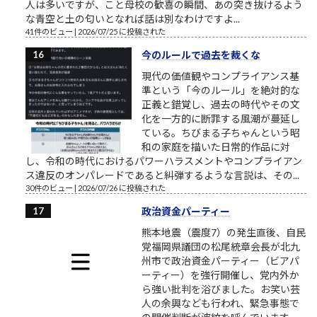
人は多いですが、こと母校の歓喜の瞬間、あの突き抜けるよう
な青空と土の匂いとなれば話は別なわけですよ...
41件のビュー
|
2026/07/25 に投稿された
今のルールで過去を裁くな
現代の価値観やコンプライアンス基
準という「今のルール」を絶対的な
正義と錯覚し、過去の時代やその文
化を一方的に断罪する風潮が蔓延し
ている。ちびまる子ちゃんという昭
和の家庭を描いた日常的作品に対
し、令和の時代におけるパワーハラスメントやコンプライアン
ス違反のオンパレードであると糾弾するような言説は、その...
30件のビュー
|
2026/07/26 に投稿された
政治資金パーティー
熊本地震（震度7）の発生直後、自民
党福岡県議団の松尾統章会長が北九
州市で政治資金パーティー（ビアパ
ーティー）を強行開催し、党内外か
ら強い批判を浴びました。お笑い芸
人の余興なども行われ、緊急事態で