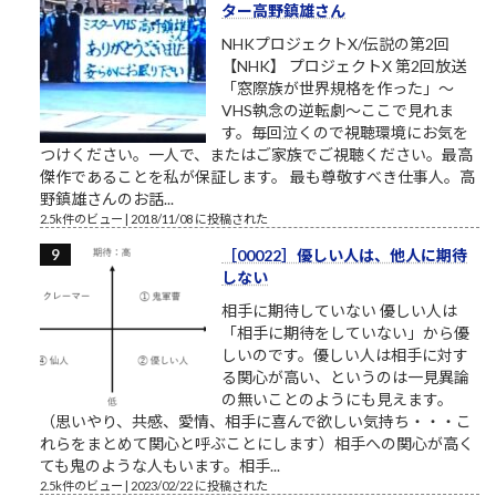
ター高野鎮雄さん
NHKプロジェクトX/伝説の第2回
【NHK】 プロジェクトX 第2回放送
「窓際族が世界規格を作った」～
VHS執念の逆転劇～ここで見れま
す。毎回泣くので視聴環境にお気を
つけください。一人で、またはご家族でご視聴ください。最高
傑作であることを私が保証します。 最も尊敬すべき仕事人。高
野鎮雄さんのお話...
2.5k件のビュー
|
2018/11/08 に投稿された
［00022］優しい人は、他人に期待
しない
相手に期待していない 優しい人は
「相手に期待をしていない」から優
しいのです。優しい人は相手に対す
る関心が高い、というのは一見異論
の無いことのようにも見えます。
（思いやり、共感、愛情、相手に喜んで欲しい気持ち・・・こ
れらをまとめて関心と呼ぶことにします）相手への関心が高く
ても鬼のような人もいます。相手...
2.5k件のビュー
|
2023/02/22 に投稿された