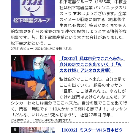
松下電器グループ（1985年）中核会
社は松下電器産業 パナソニックのリ
ストラ ▼おはようございます。企業
のイメージ戦略に関する（昭和後半
生まれ45歳の）筆者があくまで個人
的な意見を自らの発表の場で述べて配信しようとする独善的な
記事です。昔、松下電器産業という大きな会社がありました。
松下幸之助という、...
2.7k件のビュー
|
2021/05/19 に投稿された
［00012］私は自分でここへ来た。
自分の足でここを出ていく（「も
ののけ姫」アシタカの言葉）
私は自分でここへ来た。自分の足で
ここを出ていく。 組長のオッサン
「旦那、ここは通れねぇ。ゆるしが
なければ門はあけられねぇんだ」ア
シタカ「わたしは自分でここへ来た。自分の足でここを出て行
く」門番「無理です！10人かかって開ける扉です！」オッサン
「だんな、いけねェ!!死んじまう!!」 社畜27年目 毎年...
2.5k件のビュー
|
2023/04/03 に投稿された
［00032］ミスターVHS/日本ビク