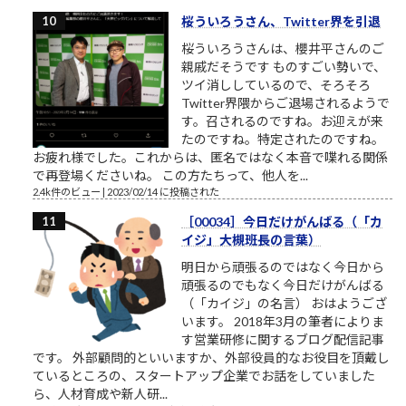
桜ういろうさん、Twitter界を引退
桜ういろうさんは、櫻井平さんのご
親戚だそうです ものすごい勢いで、
ツイ消ししているので、そろそろ
Twitter界隈からご退場されるようで
す。召されるのですね。お迎えが来
たのですね。特定されたのですね。
お疲れ様でした。これからは、匿名ではなく本音で喋れる関係
で再登場くださいね。 この方たちって、他人を...
2.4k件のビュー
|
2023/02/14 に投稿された
［00034］今日だけがんばる（「カ
イジ」大槻班長の言葉）
明日から頑張るのではなく今日から
頑張るのでもなく今日だけがんばる
（「カイジ」の名言） おはようござ
います。 2018年3月の筆者によりま
す営業研修に関するブログ配信記事
です。 外部顧問的といいますか、外部役員的なお役目を頂戴し
ているところの、スタートアップ企業でお話をしていました
ら、人材育成や新人研...