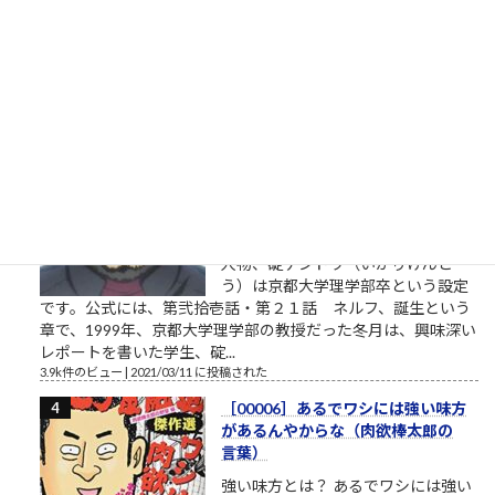
ているのでしょうか。一説によれ
ば、キルギス人と日本人は同じ祖先であるということですが、
この説はかなり信ぴょう性の高い説のようです。 キルギスの正
式名称は「キルギス共和国...
4.6k件のビュー
|
2022/09/07 に投稿された
エヴァに乗れ（碇ゲンドウの言
葉）
パワハラ家族 実は関西ご出身の第三
東京市在住の、碇ゲンドウさん。エ
ヴァンゲリオンシリーズの重要登場
人物、碇ゲンドウ（いかりげんど
う）は京都大学理学部卒という設定
です。公式には、第弐拾壱話・第２１話 ネルフ、誕生という
章で、1999年、京都大学理学部の教授だった冬月は、興味深い
レポートを書いた学生、碇...
3.9k件のビュー
|
2021/03/11 に投稿された
［00006］あるでワシには強い味方
があるんやからな（肉欲棒太郎の
言葉）
強い味方とは？ あるでワシには強い