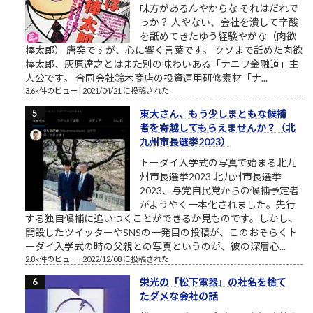
味方があるんやからな それはだれで
っか？ 人やない、会社を潰して辛酸
を舐めてきたゆう経験やがな（肉欲
棒太郎） 唐突ですが、心に響く言葉です。 クソまで舐めた肉欲
棒太郎、灰原達之とはまた別の味わいある「ナニワ金融道」主
人公です。 合同会社鈴木商店の投資運用研修素材「ナ...
3.6k件のビュー
|
2021/04/21 に投稿された
東大さん、もう少しまともな候補
者を寄越してもらえませんか？（北
九州市長選挙2023）
トーダイ入学式の写真で始まる北九
州市長選挙2023 北九州市長選挙
2023、与党自民党からの候補予定者
がようやく一本化されました。先行
する独自候補に追いつくことができるか見ものです。しかし、
開設したツイッターやSNSの一発目の投稿が、このおそらくト
ーダイ入学式の時の父親との写真というのが、彼の深層心...
2.8k件のビュー
|
2022/12/08 に投稿された
栄光の「松下電器」の社名を捨て
たダメな会社の話