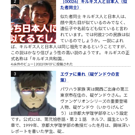
［00026］キルギス人と日本人（似
た者同士）
似た者同士 キルギス人と日本人は、
顔や見た目が似ているのみでなく、
遺伝子や名前なども似ていると言わ
れています。では何故2つの民族は似
ているのでしょうか。一説によれ
ば、キルギス人と日本人は同じ祖先であるということですが、
この説はかなり信ぴょう性の高い説のようです。 キルギスの正
式名称は「キルギス共和国...
4.6k件のビュー
|
2022/09/07 に投稿された
エヴァに乗れ（碇ゲンドウの言
葉）
パワハラ家族 実は関西ご出身の第三
東京市在住の、碇ゲンドウさん。エ
ヴァンゲリオンシリーズの重要登場
人物、碇ゲンドウ（いかりげんど
う）は京都大学理学部卒という設定
です。公式には、第弐拾壱話・第２１話 ネルフ、誕生という
章で、1999年、京都大学理学部の教授だった冬月は、興味深い
レポートを書いた学生、碇...