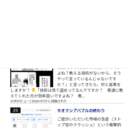
が15年ぶり（円買い協調介入として
は1998年以来28年ぶり）となる日米
協調介入を正式発表した。日米当局
による「実需に基づかない投機取引
に対処する」との強い牽制と相まって、ドル円相場は160円台
から一時155円台へと急速に押し戻...
23件のビュー
|
2026/08/03 に投稿された
教えると盗む
寿司職人のあなたに、新弟子が「技
術は見て盗めって何でですか？普通
に教えてくれたほうが効率いいです
よね？教える技術がないから、そう
やって言っているんじゃないです
か？」と言ってきたら、何と返事を
しますか？
「技術は見て盗めってなんでですか？ 普通に教
えてくれた方が効率良いですよね？ 教...
21件のビュー
|
2026/07/07 に投稿された
キオクシアバブルの終わり
ご提示いただいた市場の急変（スト
ップ安のクラッシュ）という衝撃的