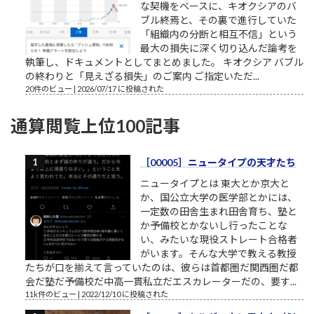
な契機をベースに、キオクシアのバ
ブル終焉と、その裏で進行していた
「組織内の分断と相互不信」という
最大の損失に深く切り込んだ論考を
執筆し、ドキュメントとしてまとめました。 キオクシア バブル
の終わりと「見えざる損失」のご案内 ご指定いただ...
20件のビュー
|
2026/07/17 に投稿された
通算閲覧上位100記事
［00005］ニュータイプの天才たち
ニュータイプとは 東大とか京大と
か、国公立大学の医学部とかには、
一定数の田舎生まれ田舎育ち、塾と
か予備校とかないし行ったことな
い、みたいな現役ストレート合格者
がいます。そんな大学で教える教授
たちが口を揃えて言っていたのは、彼らは首都圏だ関西圏だ都
会だ塾だ予備校だ中高一貫私立だエスカレーターだの、要す...
11k件のビュー
|
2022/12/10 に投稿された