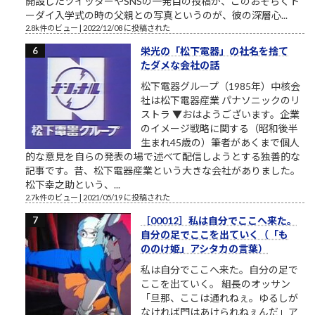
開設したツイッターやSNSの一発目の投稿が、このおそらくト
ーダイ入学式の時の父親との写真というのが、彼の深層心...
2.8k件のビュー
|
2022/12/08 に投稿された
栄光の「松下電器」の社名を捨て
たダメな会社の話
松下電器グループ（1985年）中核会
社は松下電器産業 パナソニックのリ
ストラ ▼おはようございます。企業
のイメージ戦略に関する（昭和後半
生まれ45歳の）筆者があくまで個人
的な意見を自らの発表の場で述べて配信しようとする独善的な
記事です。昔、松下電器産業という大きな会社がありました。
松下幸之助という、...
2.7k件のビュー
|
2021/05/19 に投稿された
［00012］私は自分でここへ来た。
自分の足でここを出ていく（「も
ののけ姫」アシタカの言葉）
私は自分でここへ来た。自分の足で
ここを出ていく。 組長のオッサン
「旦那、ここは通れねぇ。ゆるしが
なければ門はあけられねぇんだ」ア