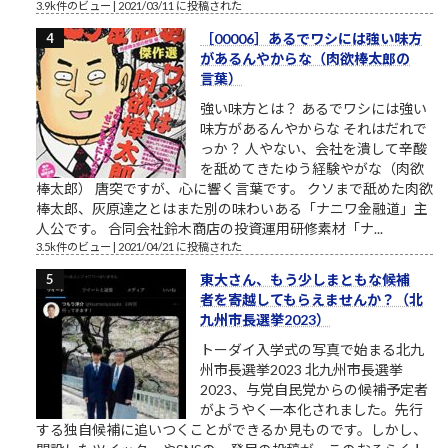
3.9k件のビュー
|
2021/03/11 に投稿された
［00006］あるでワシには強い味方
があるんやからな（肉欲棒太郎の
言葉）
強い味方とは？ あるでワシには強い
味方があるんやからな それはだれで
っか？ 人やない、会社を潰して辛酸
を舐めてきたゆう経験やがな（肉欲
棒太郎） 唐突ですが、心に響く言葉です。 クソまで舐めた肉欲
棒太郎、灰原達之とはまた別の味わいある「ナニワ金融道」主
人公です。 合同会社鈴木商店の投資運用研修素材「ナ...
3.5k件のビュー
|
2021/04/21 に投稿された
東大さん、もう少しまともな候補
者を寄越してもらえませんか？（北
九州市長選挙2023）
トーダイ入学式の写真で始まる北九
州市長選挙2023 北九州市長選挙
2023、与党自民党からの候補予定者
がようやく一本化されました。先行
する独自候補に追いつくことができるか見ものです。しかし、