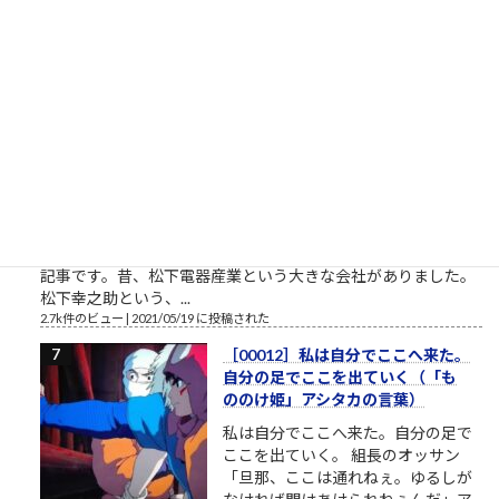
開設したツイッターやSNSの一発目の投稿が、このおそらくト
ーダイ入学式の時の父親との写真というのが、彼の深層心...
2.8k件のビュー
|
2022/12/08 に投稿された
栄光の「松下電器」の社名を捨て
たダメな会社の話
松下電器グループ（1985年）中核会
社は松下電器産業 パナソニックのリ
ストラ ▼おはようございます。企業
のイメージ戦略に関する（昭和後半
生まれ45歳の）筆者があくまで個人
的な意見を自らの発表の場で述べて配信しようとする独善的な
記事です。昔、松下電器産業という大きな会社がありました。
松下幸之助という、...
2.7k件のビュー
|
2021/05/19 に投稿された
［00012］私は自分でここへ来た。
自分の足でここを出ていく（「も
ののけ姫」アシタカの言葉）
私は自分でここへ来た。自分の足で
ここを出ていく。 組長のオッサン
「旦那、ここは通れねぇ。ゆるしが