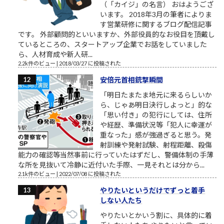
（「カイジ」の名言） おはようござ
います。 2018年3月の筆者によりま
す営業研修に関するブログ配信記事
です。 外部顧問的といいますか、外部役員的なお役目を頂戴し
ているところの、スタートアップ企業でお話をしていました
ら、人材育成や新人研...
2.2k件のビュー
|
2018/03/27 に投稿された
安倍元首相銃撃瞬間
「明日たまたま地元に来るらしいか
ら、じゃあ明日決行しよっと」的な
「思い付き」の犯行にしては、住所
や経歴、準備状況等「犯人に幸運が
重なった」感が強過ぎると思う。発
射訓練や発射試験、射程距離、殺傷
能力の確認等当然事前に行っていたはずだし、警備体制の手薄
な所を見抜いて冷静に近付いた手際、一見それとは分から...
2.1k件のビュー
|
2022/07/08 に投稿された
やりたいというだけでずっと着手
しない人たち
やりたいとかいう割に、具体的に着