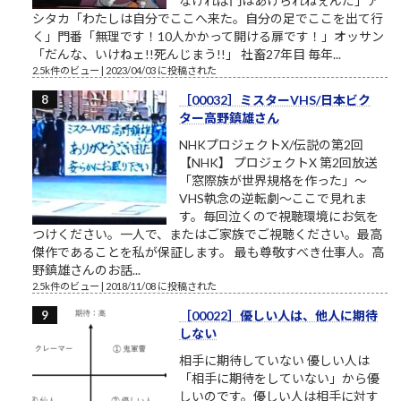
なければ門はあけられねぇんだ」ア
シタカ「わたしは自分でここへ来た。自分の足でここを出て行
く」門番「無理です！10人かかって開ける扉です！」オッサン
「だんな、いけねェ!!死んじまう!!」 社畜27年目 毎年...
2.5k件のビュー
|
2023/04/03 に投稿された
［00032］ミスターVHS/日本ビク
ター高野鎮雄さん
NHKプロジェクトX/伝説の第2回
【NHK】 プロジェクトX 第2回放送
「窓際族が世界規格を作った」～
VHS執念の逆転劇～ここで見れま
す。毎回泣くので視聴環境にお気を
つけください。一人で、またはご家族でご視聴ください。最高
傑作であることを私が保証します。 最も尊敬すべき仕事人。高
野鎮雄さんのお話...
2.5k件のビュー
|
2018/11/08 に投稿された
［00022］優しい人は、他人に期待
しない
相手に期待していない 優しい人は
「相手に期待をしていない」から優
しいのです。優しい人は相手に対す