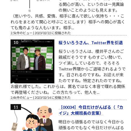
る関心が高い、というのは一見異論
の無いことのようにも見えます。
（思いやり、共感、愛情、相手に喜んで欲しい気持ち・・・こ
れらをまとめて関心と呼ぶことにします）相手への関心が高く
ても鬼のような人もいます。相手...
2.5k件のビュー
|
2023/02/22 に投稿された
桜ういろうさん、Twitter界を引退
桜ういろうさんは、櫻井平さんのご
親戚だそうです ものすごい勢いで、
ツイ消ししているので、そろそろ
Twitter界隈からご退場されるようで
す。召されるのですね。お迎えが来
たのですね。特定されたのですね。
お疲れ様でした。これからは、匿名ではなく本音で喋れる関係
で再登場くださいね。 この方たちって、他人を...
2.4k件のビュー
|
2023/02/14 に投稿された
［00034］今日だけがんばる（「カ
イジ」大槻班長の言葉）
明日から頑張るのではなく今日から
頑張るのでもなく今日だけがんばる