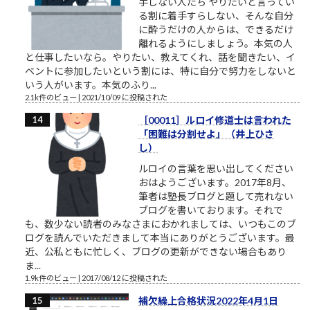
手しない人たち やりたいと言ってい
る割に着手すらしない、そんな自分
に酔うだけの人からは、できるだけ
離れるようにしましょう。本気の人
と仕事したいなら。やりたい、教えてくれ、話を聞きたい、イ
ベントに参加したいという割には、特に自分で努力をしないと
いう人がいます。本気のふり...
2.1k件のビュー
|
2021/10/09 に投稿された
［00011］ルロイ修道士は言われた
「困難は分割せよ」（井上ひさ
し）
ルロイの言葉を思い出してください
おはようございます。2017年8月、
筆者は塾長ブログと題して売れない
ブログを書いております。それで
も、数少ない読者のみなさまにおかれましては、いつもこのブ
ログを読んでいただきまして本当にありがとうございます。最
近、公私ともに忙しく、ブログの更新ができない場合もあり
ま...
1.9k件のビュー
|
2017/08/12 に投稿された
補欠繰上合格状況2022年4月1日