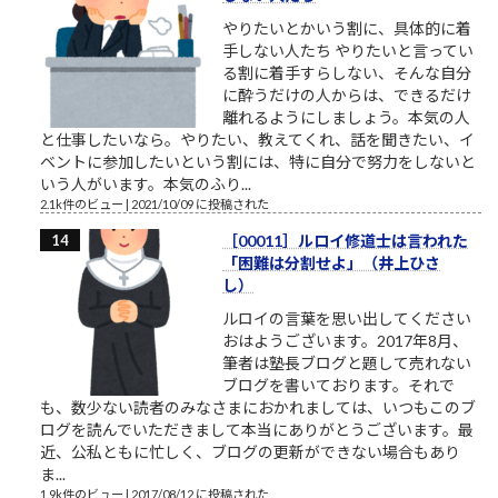
やりたいとかいう割に、具体的に着
手しない人たち やりたいと言ってい
る割に着手すらしない、そんな自分
に酔うだけの人からは、できるだけ
離れるようにしましょう。本気の人
と仕事したいなら。やりたい、教えてくれ、話を聞きたい、イ
ベントに参加したいという割には、特に自分で努力をしないと
いう人がいます。本気のふり...
2.1k件のビュー
|
2021/10/09 に投稿された
［00011］ルロイ修道士は言われた
「困難は分割せよ」（井上ひさ
し）
ルロイの言葉を思い出してください
おはようございます。2017年8月、
筆者は塾長ブログと題して売れない
ブログを書いております。それで
も、数少ない読者のみなさまにおかれましては、いつもこのブ
ログを読んでいただきまして本当にありがとうございます。最
近、公私ともに忙しく、ブログの更新ができない場合もあり
ま...
1.9k件のビュー
|
2017/08/12 に投稿された