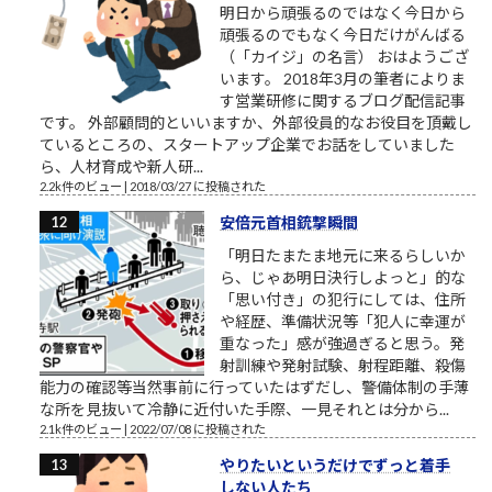
明日から頑張るのではなく今日から
頑張るのでもなく今日だけがんばる
（「カイジ」の名言） おはようござ
います。 2018年3月の筆者によりま
す営業研修に関するブログ配信記事
です。 外部顧問的といいますか、外部役員的なお役目を頂戴し
ているところの、スタートアップ企業でお話をしていました
ら、人材育成や新人研...
2.2k件のビュー
|
2018/03/27 に投稿された
安倍元首相銃撃瞬間
「明日たまたま地元に来るらしいか
ら、じゃあ明日決行しよっと」的な
「思い付き」の犯行にしては、住所
や経歴、準備状況等「犯人に幸運が
重なった」感が強過ぎると思う。発
射訓練や発射試験、射程距離、殺傷
能力の確認等当然事前に行っていたはずだし、警備体制の手薄
な所を見抜いて冷静に近付いた手際、一見それとは分から...
2.1k件のビュー
|
2022/07/08 に投稿された
やりたいというだけでずっと着手
しない人たち