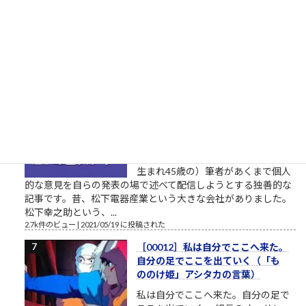
がようやく一本化されました。先行
する独自候補に追いつくことができるか見ものです。しかし、
開設したツイッターやSNSの一発目の投稿が、このおそらくト
ーダイ入学式の時の父親との写真というのが、彼の深層心...
2.8k件のビュー
|
2022/12/08 に投稿された
栄光の「松下電器」の社名を捨て
たダメな会社の話
松下電器グループ（1985年）中核会
社は松下電器産業 パナソニックのリ
ストラ ▼おはようございます。企業
のイメージ戦略に関する（昭和後半
生まれ45歳の）筆者があくまで個人
的な意見を自らの発表の場で述べて配信しようとする独善的な
記事です。昔、松下電器産業という大きな会社がありました。
松下幸之助という、...
2.7k件のビュー
|
2021/05/19 に投稿された
［00012］私は自分でここへ来た。
自分の足でここを出ていく（「も
ののけ姫」アシタカの言葉）
私は自分でここへ来た。自分の足で