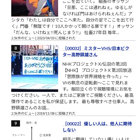
ここを出ていく。 組長のオッサン
「旦那、ここは通れねぇ。ゆるしが
なければ門はあけられねぇんだ」ア
シタカ「わたしは自分でここへ来た。自分の足でここを出て行
く」門番「無理です！10人かかって開ける扉です！」オッサン
「だんな、いけねェ!!死んじまう!!」 社畜27年目 毎年...
2.5k件のビュー
|
2023/04/03 に投稿された
［00032］ミスターVHS/日本ビク
ター高野鎮雄さん
NHKプロジェクトX/伝説の第2回
【NHK】 プロジェクトX 第2回放送
「窓際族が世界規格を作った」～
VHS執念の逆転劇～ここで見れま
す。毎回泣くので視聴環境にお気を
つけください。一人で、またはご家族でご視聴ください。最高
傑作であることを私が保証します。 最も尊敬すべき仕事人。高
野鎮雄さんのお話...
2.5k件のビュー
|
2018/11/08 に投稿された
［00022］優しい人は、他人に期待
しない
相手に期待していない 優しい人は