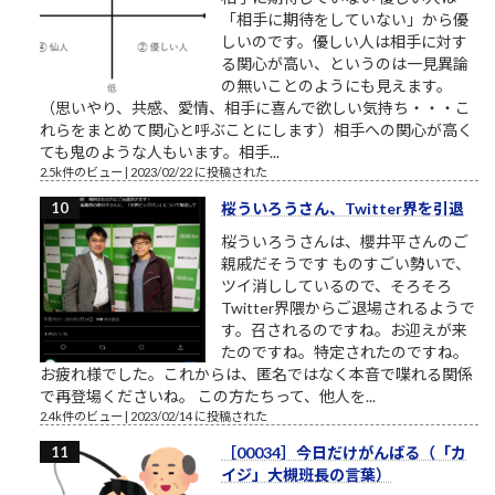
「相手に期待をしていない」から優
しいのです。優しい人は相手に対す
る関心が高い、というのは一見異論
の無いことのようにも見えます。
（思いやり、共感、愛情、相手に喜んで欲しい気持ち・・・こ
れらをまとめて関心と呼ぶことにします）相手への関心が高く
ても鬼のような人もいます。相手...
2.5k件のビュー
|
2023/02/22 に投稿された
桜ういろうさん、Twitter界を引退
桜ういろうさんは、櫻井平さんのご
親戚だそうです ものすごい勢いで、
ツイ消ししているので、そろそろ
Twitter界隈からご退場されるようで
す。召されるのですね。お迎えが来
たのですね。特定されたのですね。
お疲れ様でした。これからは、匿名ではなく本音で喋れる関係
で再登場くださいね。 この方たちって、他人を...
2.4k件のビュー
|
2023/02/14 に投稿された
［00034］今日だけがんばる（「カ
イジ」大槻班長の言葉）