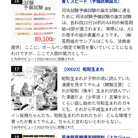
書くスピード（予備試験論文）
司法試験予備試験の論文試験に通る
ために 司法試験予備試験の論文試験
は、各科目22行26列のA4判の解答用
紙×4部が渡されます。 実際には、A3
の厚手の紙の表裏のようです。 （解
答用紙のサンプルはこちら、法務省
提供） ここに、ボールペン限定で解答を書いていくことになる
わけですが、ここで人間の能力として...
1.7k件のビュー
|
2022/06/13 に投稿された
［00023］昭和生まれ
昭和生まれが子供の頃に読んでいた
漫画を見せてやんよ（閲覧注意） こ
れが昭和（後半）生まれが読んでい
た漫画だよ（少年誌！）言葉を少し
くらい話し始めた令和生まれのガキ
ども、それから平成生まれのオンラ
イン妖精ちゃんたち、昭和生まれのおれたちが、どんな環境で
育ったか教えてやんよ。ちゃんと言わないとわからない...
1.6k件のビュー
|
2022/05/23 に投稿された
英進館夏期講習時間割（スケジュー