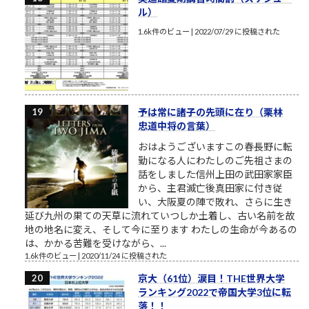
ル）
1.6k件のビュー
|
2022/07/29 に投稿された
予は常に諸子の先頭に在り（栗林
忠道中将の言葉）
おはようございますこの春長野に転
勤になる人にわたしのご先祖さまの
話をしました信州上田の武田家家臣
から、主君滅亡後真田家に付き従
い、大阪夏の陣で敗れ、さらに生き
延び九州の果ての天草に流れていつしか土着し、古い名前を故
地の地名に変え、そして今に至ります わたしの生命が今あるの
は、かかる苦難を受けながら、...
1.6k件のビュー
|
2020/11/24 に投稿された
京大（61位）涙目！THE世界大学
ランキング2022で帝国大学3位に転
落！！