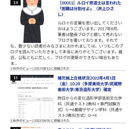
［00011］ルロイ修道士は言われた
「困難は分割せよ」（井上ひさ
し）
ルロイの言葉を思い出してください
おはようございます。2017年8月、
筆者は塾長ブログと題して売れない
ブログを書いております。それで
も、数少ない読者のみなさまにおかれましては、いつもこのブ
ログを読んでいただきまして本当にありがとうございます。最
近、公私ともに忙しく、ブログの更新ができない場合もあり
ま...
1.9k件のビュー
|
2017/08/12 に投稿された
補欠繰上合格状況2022年4月1日
（金）10:28（多摩美術大学/武蔵野
美術大学/東京造形大学）確定
昨日からの変化造形学部芸術文化学
科（共通テスト2教科＋専門試験方
式）5→6基礎デザイン学科（共通テ
スト3教科方式）0→4
1.8k件のビュー
|
2022/04/01 に投稿された