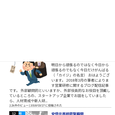
桜ういろうさんは、櫻井平さんのご
親戚だそうです ものすごい勢いで、
ツイ消ししているので、そろそろ
Twitter界隈からご退場されるようで
す。召されるのですね。お迎えが来
たのですね。特定されたのですね。
お疲れ様でした。これからは、匿名ではなく本音で喋れる関係
で再登場くださいね。 この方たちって、他人を...
2.4k件のビュー
|
2023/02/14 に投稿された
［00034］今日だけがんばる（「カ
イジ」大槻班長の言葉）
明日から頑張るのではなく今日から
頑張るのでもなく今日だけがんばる
（「カイジ」の名言） おはようござ
います。 2018年3月の筆者によりま
す営業研修に関するブログ配信記事
です。 外部顧問的といいますか、外部役員的なお役目を頂戴し
ているところの、スタートアップ企業でお話をしていました
ら、人材育成や新人研...
2.2k件のビュー
|
2018/03/27 に投稿された
安倍元首相銃撃瞬間