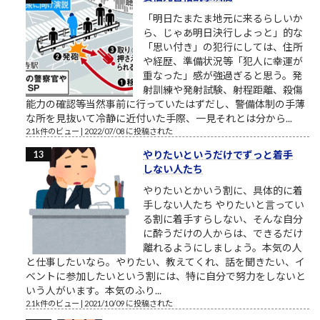
「明日たまたま地元に来るらしいか
ら、じゃあ明日決行しよっと」的な
「思い付き」の犯行にしては、住所
や経歴、準備状況等「犯人に幸運が
重なった」感が強過ぎると思う。発
射訓練や発射試験、射程距離、殺傷
能力の確認等当然事前に行っていたはずだし、警備体制の手薄
な所を見抜いて冷静に近付いた手際、一見それとは分から...
2.1k件のビュー
|
2022/07/08 に投稿された
やりたいというだけでずっと着手
しない人たち
やりたいとかいう割に、具体的に着
手しない人たち やりたいと言ってい
る割に着手すらしない、そんな自分
に酔うだけの人からは、できるだけ
離れるようにしましょう。本気の人
と仕事したいなら。やりたい、教えてくれ、話を聞きたい、イ
ベントに参加したいという割には、特に自分で努力をしないと
いう人がいます。本気のふり...
2.1k件のビュー
|
2021/10/09 に投稿された