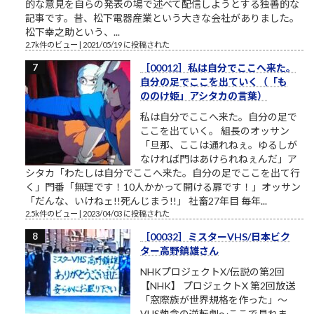
的な意見を自らの発表の場で述べて配信しようとする独善的な
記事です。昔、松下電器産業という大きな会社がありました。
松下幸之助という、...
2.7k件のビュー
|
2021/05/19 に投稿された
［00012］私は自分でここへ来た。
自分の足でここを出ていく（「も
ののけ姫」アシタカの言葉）
私は自分でここへ来た。自分の足で
ここを出ていく。 組長のオッサン
「旦那、ここは通れねぇ。ゆるしが
なければ門はあけられねぇんだ」ア
シタカ「わたしは自分でここへ来た。自分の足でここを出て行
く」門番「無理です！10人かかって開ける扉です！」オッサン
「だんな、いけねェ!!死んじまう!!」 社畜27年目 毎年...
2.5k件のビュー
|
2023/04/03 に投稿された
［00032］ミスターVHS/日本ビク
ター高野鎮雄さん
NHKプロジェクトX/伝説の第2回
【NHK】 プロジェクトX 第2回放送
「窓際族が世界規格を作った」～
VHS執念の逆転劇～ここで見れま