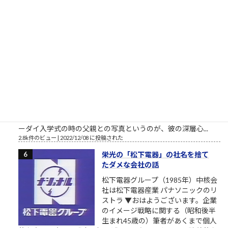
人公です。 合同会社鈴木商店の投資運用研修素材「ナ...
3.6k件のビュー
|
2021/04/21 に投稿された
東大さん、もう少しまともな候補
者を寄越してもらえませんか？（北
九州市長選挙2023）
トーダイ入学式の写真で始まる北九
州市長選挙2023 北九州市長選挙
2023、与党自民党からの候補予定者
がようやく一本化されました。先行
する独自候補に追いつくことができるか見ものです。しかし、
開設したツイッターやSNSの一発目の投稿が、このおそらくト
ーダイ入学式の時の父親との写真というのが、彼の深層心...
2.8k件のビュー
|
2022/12/08 に投稿された
栄光の「松下電器」の社名を捨て
たダメな会社の話
松下電器グループ（1985年）中核会
社は松下電器産業 パナソニックのリ
ストラ ▼おはようございます。企業
のイメージ戦略に関する（昭和後半
生まれ45歳の）筆者があくまで個人