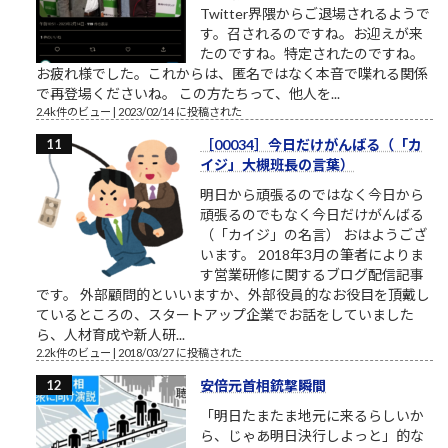
Twitter界隈からご退場されるようで
す。召されるのですね。お迎えが来
たのですね。特定されたのですね。
お疲れ様でした。これからは、匿名ではなく本音で喋れる関係
で再登場くださいね。 この方たちって、他人を...
2.4k件のビュー
|
2023/02/14 に投稿された
［00034］今日だけがんばる（「カ
イジ」大槻班長の言葉）
明日から頑張るのではなく今日から
頑張るのでもなく今日だけがんばる
（「カイジ」の名言） おはようござ
います。 2018年3月の筆者によりま
す営業研修に関するブログ配信記事
です。 外部顧問的といいますか、外部役員的なお役目を頂戴し
ているところの、スタートアップ企業でお話をしていました
ら、人材育成や新人研...
2.2k件のビュー
|
2018/03/27 に投稿された
安倍元首相銃撃瞬間
「明日たまたま地元に来るらしいか
ら、じゃあ明日決行しよっと」的な