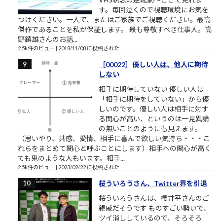
す。毎回泣くので視聴環境にお気を
つけください。一人で、またはご家族でご視聴ください。最高
傑作であることを私が保証します。 最も尊敬すべき仕事人。高
野鎮雄さんのお話...
2.5k件のビュー
|
2018/11/08 に投稿された
［00022］優しい人は、他人に期待
しない
相手に期待していない 優しい人は
「相手に期待をしていない」から優
しいのです。優しい人は相手に対す
る関心が高い、というのは一見異論
の無いことのようにも見えます。
（思いやり、共感、愛情、相手に喜んで欲しい気持ち・・・こ
れらをまとめて関心と呼ぶことにします）相手への関心が高く
ても鬼のような人もいます。相手...
2.5k件のビュー
|
2023/02/22 に投稿された
桜ういろうさん、Twitter界を引退
桜ういろうさんは、櫻井平さんのご
親戚だそうです ものすごい勢いで、
ツイ消ししているので、そろそろ