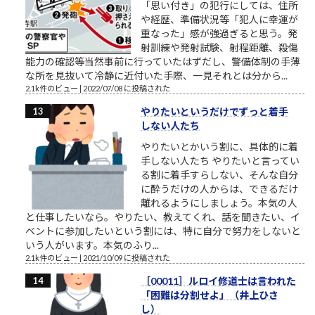
「思い付き」の犯行にしては、住所
や経歴、準備状況等「犯人に幸運が
重なった」感が強過ぎると思う。発
射訓練や発射試験、射程距離、殺傷
能力の確認等当然事前に行っていたはずだし、警備体制の手薄
な所を見抜いて冷静に近付いた手際、一見それとは分から...
2.1k件のビュー
|
2022/07/08 に投稿された
やりたいというだけでずっと着手
しない人たち
やりたいとかいう割に、具体的に着
手しない人たち やりたいと言ってい
る割に着手すらしない、そんな自分
に酔うだけの人からは、できるだけ
離れるようにしましょう。本気の人
と仕事したいなら。やりたい、教えてくれ、話を聞きたい、イ
ベントに参加したいという割には、特に自分で努力をしないと
いう人がいます。本気のふり...
2.1k件のビュー
|
2021/10/09 に投稿された
［00011］ルロイ修道士は言われた
「困難は分割せよ」（井上ひさ
し）