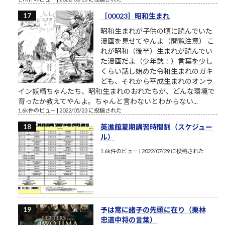
［00023］昭和生まれ
昭和生まれが子供の頃に読んでいた
漫画を見せてやんよ（閲覧注意） こ
れが昭和（後半）生まれが読んでい
た漫画だよ（少年誌！）言葉を少し
くらい話し始めた令和生まれのガキ
ども、それから平成生まれのオンラ
イン妖精ちゃんたち、昭和生まれのおれたちが、どんな環境で
育ったか教えてやんよ。ちゃんと言わないとわからない...
1.6k件のビュー
|
2022/05/23 に投稿された
英進館夏期講習時間割（スケジュー
ル）
1.6k件のビュー
|
2022/07/29 に投稿された
予は常に諸子の先頭に在り（栗林
忠道中将の言葉）