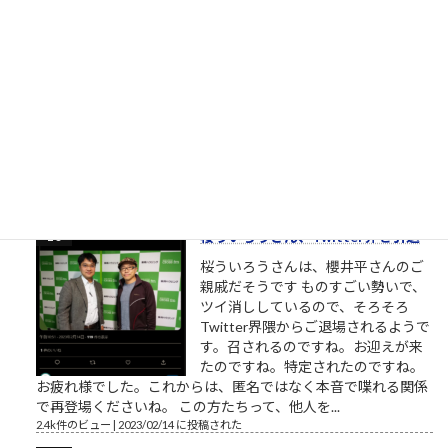
しない
相手に期待していない 優しい人は
「相手に期待をしていない」から優
しいのです。優しい人は相手に対す
る関心が高い、というのは一見異論
の無いことのようにも見えます。
（思いやり、共感、愛情、相手に喜んで欲しい気持ち・・・こ
れらをまとめて関心と呼ぶことにします）相手への関心が高く
ても鬼のような人もいます。相手...
2.5k件のビュー
|
2023/02/22 に投稿された
桜ういろうさん、Twitter界を引退
桜ういろうさんは、櫻井平さんのご
親戚だそうです ものすごい勢いで、
ツイ消ししているので、そろそろ
Twitter界隈からご退場されるようで
す。召されるのですね。お迎えが来
たのですね。特定されたのですね。
お疲れ様でした。これからは、匿名ではなく本音で喋れる関係
で再登場くださいね。 この方たちって、他人を...
2.4k件のビュー
|
2023/02/14 に投稿された