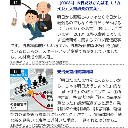
［00034］今日だけがんばる（「カ
イジ」大槻班長の言葉）
明日から頑張るのではなく今日から
頑張るのでもなく今日だけがんばる
（「カイジ」の名言） おはようござ
います。 2018年3月の筆者によりま
す営業研修に関するブログ配信記事
です。 外部顧問的といいますか、外部役員的なお役目を頂戴し
ているところの、スタートアップ企業でお話をしていました
ら、人材育成や新人研...
2.2k件のビュー
|
2018/03/27 に投稿された
安倍元首相銃撃瞬間
「明日たまたま地元に来るらしいか
ら、じゃあ明日決行しよっと」的な
「思い付き」の犯行にしては、住所
や経歴、準備状況等「犯人に幸運が
重なった」感が強過ぎると思う。発
射訓練や発射試験、射程距離、殺傷
能力の確認等当然事前に行っていたはずだし、警備体制の手薄
な所を見抜いて冷静に近付いた手際、一見それとは分から...
2.1k件のビュー
|
2022/07/08 に投稿された