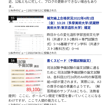
近、公私ともに忙しく、ブログの更新ができない場合もあり
ま...
1.9k件のビュー
|
2017/08/12 に投稿された
補欠繰上合格状況2022年4月1日
（金）10:28（多摩美術大学/武蔵野
美術大学/東京造形大学）確定
昨日からの変化造形学部芸術文化学
科（共通テスト2教科＋専門試験方
式）5→6基礎デザイン学科（共通テ
スト3教科方式）0→4
1.8k件のビュー
|
2022/04/01 に投稿された
書くスピード（予備試験論文）
司法試験予備試験の論文試験に通る
ために 司法試験予備試験の論文試験
は、各科目22行26列のA4判の解答用
紙×4部が渡されます。 実際には、A3
の厚手の紙の表裏のようです。 （解
答用紙のサンプルはこちら、法務省
提供） ここに、ボールペン限定で解答を書いていくことになる
わけですが、ここで人間の能力として...
1.7k件のビュー
|
2022/06/13 に投稿された