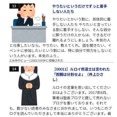
やりたいというだけでずっと着手
しない人たち
やりたいとかいう割に、具体的に着
手しない人たち やりたいと言ってい
る割に着手すらしない、そんな自分
に酔うだけの人からは、できるだけ
離れるようにしましょう。本気の人
と仕事したいなら。やりたい、教えてくれ、話を聞きたい、イ
ベントに参加したいという割には、特に自分で努力をしないと
いう人がいます。本気のふり...
2.1k件のビュー
|
2021/10/09 に投稿された
［00011］ルロイ修道士は言われた
「困難は分割せよ」（井上ひさ
し）
ルロイの言葉を思い出してください
おはようございます。2017年8月、
筆者は塾長ブログと題して売れない
ブログを書いております。それで
も、数少ない読者のみなさまにおかれましては、いつもこのブ
ログを読んでいただきまして本当にありがとうございます。最