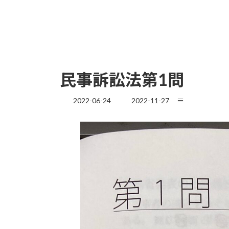
民事訴訟法第1問
最
2022-06-24
2022-11-27
≡
終
更
新
日
時
: