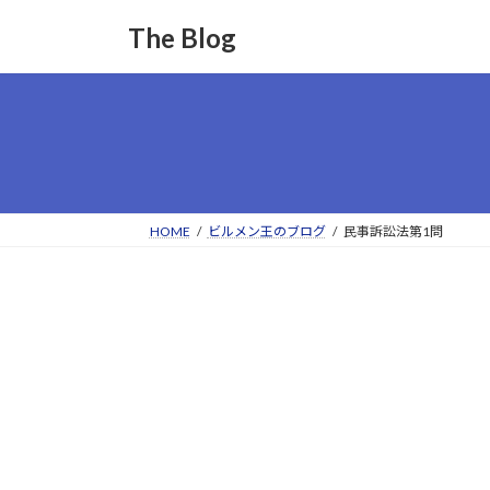
コ
ナ
The Blog
ン
ビ
テ
ゲ
ン
ー
ツ
シ
へ
ョ
ス
ン
キ
に
ッ
移
HOME
ビルメン王のブログ
民事訴訟法第1問
プ
動