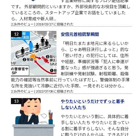
す営業研修に関するブログ配信記事
です。 外部顧問的といいますか、外部役員的なお役目を頂戴し
ているところの、スタートアップ企業でお話をしていました
ら、人材育成や新人研...
2.2k件のビュー
|
2018/03/27 に投稿された
安倍元首相銃撃瞬間
「明日たまたま地元に来るらしいか
ら、じゃあ明日決行しよっと」的な
「思い付き」の犯行にしては、住所
や経歴、準備状況等「犯人に幸運が
重なった」感が強過ぎると思う。発
射訓練や発射試験、射程距離、殺傷
能力の確認等当然事前に行っていたはずだし、警備体制の手薄
な所を見抜いて冷静に近付いた手際、一見それとは分から...
2.1k件のビュー
|
2022/07/08 に投稿された
やりたいというだけでずっと着手
しない人たち
やりたいとかいう割に、具体的に着
手しない人たち やりたいと言ってい
る割に着手すらしない、そんな自分
に酔うだけの人からは、できるだけ