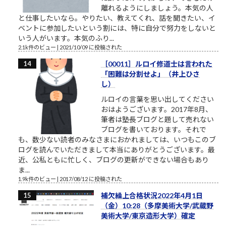
離れるようにしましょう。本気の人
と仕事したいなら。やりたい、教えてくれ、話を聞きたい、イ
ベントに参加したいという割には、特に自分で努力をしないと
いう人がいます。本気のふり...
2.1k件のビュー
|
2021/10/09 に投稿された
［00011］ルロイ修道士は言われた
「困難は分割せよ」（井上ひさ
し）
ルロイの言葉を思い出してください
おはようございます。2017年8月、
筆者は塾長ブログと題して売れない
ブログを書いております。それで
も、数少ない読者のみなさまにおかれましては、いつもこのブ
ログを読んでいただきまして本当にありがとうございます。最
近、公私ともに忙しく、ブログの更新ができない場合もあり
ま...
1.9k件のビュー
|
2017/08/12 に投稿された
補欠繰上合格状況2022年4月1日
（金）10:28（多摩美術大学/武蔵野
美術大学/東京造形大学）確定