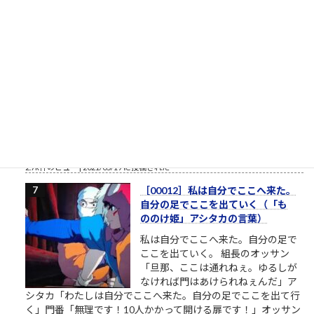
栄光の「松下電器」の社名を捨て
たダメな会社の話
松下電器グループ（1985年）中核会
社は松下電器産業 パナソニックのリ
ストラ ▼おはようございます。企業
のイメージ戦略に関する（昭和後半
生まれ45歳の）筆者があくまで個人
的な意見を自らの発表の場で述べて配信しようとする独善的な
記事です。昔、松下電器産業という大きな会社がありました。
松下幸之助という、...
2.7k件のビュー
|
2021/05/19 に投稿された
［00012］私は自分でここへ来た。
自分の足でここを出ていく（「も
ののけ姫」アシタカの言葉）
私は自分でここへ来た。自分の足で
ここを出ていく。 組長のオッサン
「旦那、ここは通れねぇ。ゆるしが
なければ門はあけられねぇんだ」ア
シタカ「わたしは自分でここへ来た。自分の足でここを出て行
く」門番「無理です！10人かかって開ける扉です！」オッサン