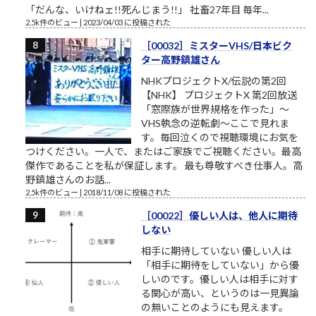
「だんな、いけねェ!!死んじまう!!」 社畜27年目 毎年...
2.5k件のビュー
|
2023/04/03 に投稿された
［00032］ミスターVHS/日本ビク
ター高野鎮雄さん
NHKプロジェクトX/伝説の第2回
【NHK】 プロジェクトX 第2回放送
「窓際族が世界規格を作った」～
VHS執念の逆転劇～ここで見れま
す。毎回泣くので視聴環境にお気を
つけください。一人で、またはご家族でご視聴ください。最高
傑作であることを私が保証します。 最も尊敬すべき仕事人。高
野鎮雄さんのお話...
2.5k件のビュー
|
2018/11/08 に投稿された
［00022］優しい人は、他人に期待
しない
相手に期待していない 優しい人は
「相手に期待をしていない」から優
しいのです。優しい人は相手に対す
る関心が高い、というのは一見異論
の無いことのようにも見えます。