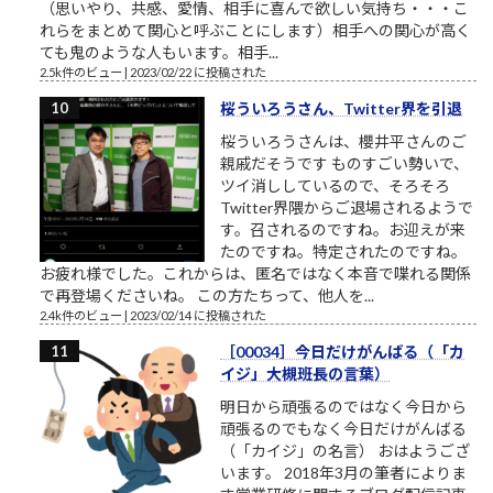
（思いやり、共感、愛情、相手に喜んで欲しい気持ち・・・こ
れらをまとめて関心と呼ぶことにします）相手への関心が高く
ても鬼のような人もいます。相手...
2.5k件のビュー
|
2023/02/22 に投稿された
桜ういろうさん、Twitter界を引退
桜ういろうさんは、櫻井平さんのご
親戚だそうです ものすごい勢いで、
ツイ消ししているので、そろそろ
Twitter界隈からご退場されるようで
す。召されるのですね。お迎えが来
たのですね。特定されたのですね。
お疲れ様でした。これからは、匿名ではなく本音で喋れる関係
で再登場くださいね。 この方たちって、他人を...
2.4k件のビュー
|
2023/02/14 に投稿された
［00034］今日だけがんばる（「カ
イジ」大槻班長の言葉）
明日から頑張るのではなく今日から
頑張るのでもなく今日だけがんばる
（「カイジ」の名言） おはようござ
います。 2018年3月の筆者によりま