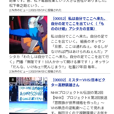
記事です。昔、松下電器産業という大きな会社がありました。
松下幸之助という、...
2.7k件のビュー
|
2021/05/19 に投稿された
［00012］私は自分でここへ来た。
自分の足でここを出ていく（「も
ののけ姫」アシタカの言葉）
私は自分でここへ来た。自分の足で
ここを出ていく。 組長のオッサン
「旦那、ここは通れねぇ。ゆるしが
なければ門はあけられねぇんだ」ア
シタカ「わたしは自分でここへ来た。自分の足でここを出て行
く」門番「無理です！10人かかって開ける扉です！」オッサン
「だんな、いけねェ!!死んじまう!!」 社畜27年目 毎年...
2.5k件のビュー
|
2023/04/03 に投稿された
［00032］ミスターVHS/日本ビク
ター高野鎮雄さん
NHKプロジェクトX/伝説の第2回
【NHK】 プロジェクトX 第2回放送
「窓際族が世界規格を作った」～
VHS執念の逆転劇～ここで見れま
す。毎回泣くので視聴環境にお気を