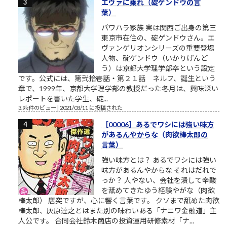
エヴァに乗れ（碇ゲンドウの言
葉）
パワハラ家族 実は関西ご出身の第三
東京市在住の、碇ゲンドウさん。エ
ヴァンゲリオンシリーズの重要登場
人物、碇ゲンドウ（いかりげんど
う）は京都大学理学部卒という設定
です。公式には、第弐拾壱話・第２１話 ネルフ、誕生という
章で、1999年、京都大学理学部の教授だった冬月は、興味深い
レポートを書いた学生、碇...
3.9k件のビュー
|
2021/03/11 に投稿された
［00006］あるでワシには強い味方
があるんやからな（肉欲棒太郎の
言葉）
強い味方とは？ あるでワシには強い
味方があるんやからな それはだれで
っか？ 人やない、会社を潰して辛酸
を舐めてきたゆう経験やがな（肉欲
棒太郎） 唐突ですが、心に響く言葉です。 クソまで舐めた肉欲
棒太郎、灰原達之とはまた別の味わいある「ナニワ金融道」主
人公です。 合同会社鈴木商店の投資運用研修素材「ナ...