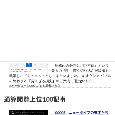
は1998年以来28年ぶり）となる日米
協調介入を正式発表した。日米当局
による「実需に基づかない投機取引
に対処する」との強い牽制と相まって、ドル円相場は160円台
から一時155円台へと急速に押し戻...
21件のビュー
|
2026/08/03 に投稿された
キオクシアバブルの終わり
ご提示いただいた市場の急変（スト
ップ安のクラッシュ）という衝撃的
な契機をベースに、キオクシアのバ
ブル終焉と、その裏で進行していた
「組織内の分断と相互不信」という
最大の損失に深く切り込んだ論考を
執筆し、ドキュメントとしてまとめました。 キオクシア バブル
の終わりと「見えざる損失」のご案内 ご指定いただ...
20件のビュー
|
2026/07/17 に投稿された
通算閲覧上位100記事
［00005］ニュータイプの天才たち