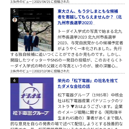
3.5k件のビュー
|
2021/04/21 に投稿された
東大さん、もう少しまともな候補
者を寄越してもらえませんか？（北
九州市長選挙2023）
トーダイ入学式の写真で始まる北九
州市長選挙2023 北九州市長選挙
2023、与党自民党からの候補予定者
がようやく一本化されました。先行
する独自候補に追いつくことができるか見ものです。しかし、
開設したツイッターやSNSの一発目の投稿が、このおそらくト
ーダイ入学式の時の父親との写真というのが、彼の深層心...
2.8k件のビュー
|
2022/12/08 に投稿された
栄光の「松下電器」の社名を捨て
たダメな会社の話
松下電器グループ（1985年）中核会
社は松下電器産業 パナソニックのリ
ストラ ▼おはようございます。企業
のイメージ戦略に関する（昭和後半
生まれ45歳の）筆者があくまで個人
的な意見を自らの発表の場で述べて配信しようとする独善的な