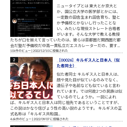
ニュータイプとは 東大とか京大と
か、国公立大学の医学部とかには、
一定数の田舎生まれ田舎育ち、塾と
か予備校とかないし行ったことな
い、みたいな現役ストレート合格者
がいます。そんな大学で教える教授
たちが口を揃えて言っていたのは、彼らは首都圏だ関西圏だ都
会だ塾だ予備校だ中高一貫私立だエスカレーターだの、要す...
11k件のビュー
|
2022/12/10 に投稿された
［00026］キルギス人と日本人（似
た者同士）
似た者同士 キルギス人と日本人は、
顔や見た目が似ているのみでなく、
遺伝子や名前なども似ていると言わ
れています。では何故2つの民族は似
ているのでしょうか。一説によれ
ば、キルギス人と日本人は同じ祖先であるということですが、
この説はかなり信ぴょう性の高い説のようです。 キルギスの正
式名称は「キルギス共和国...
4.6k件のビュー
|
2022/09/07 に投稿された