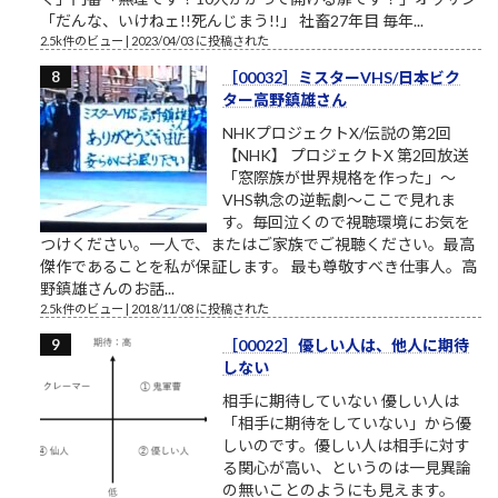
「だんな、いけねェ!!死んじまう!!」 社畜27年目 毎年...
2.5k件のビュー
|
2023/04/03 に投稿された
［00032］ミスターVHS/日本ビク
ター高野鎮雄さん
NHKプロジェクトX/伝説の第2回
【NHK】 プロジェクトX 第2回放送
「窓際族が世界規格を作った」～
VHS執念の逆転劇～ここで見れま
す。毎回泣くので視聴環境にお気を
つけください。一人で、またはご家族でご視聴ください。最高
傑作であることを私が保証します。 最も尊敬すべき仕事人。高
野鎮雄さんのお話...
2.5k件のビュー
|
2018/11/08 に投稿された
［00022］優しい人は、他人に期待
しない
相手に期待していない 優しい人は
「相手に期待をしていない」から優
しいのです。優しい人は相手に対す
る関心が高い、というのは一見異論
の無いことのようにも見えます。