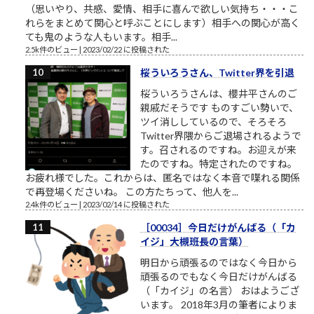
（思いやり、共感、愛情、相手に喜んで欲しい気持ち・・・こ
れらをまとめて関心と呼ぶことにします）相手への関心が高く
ても鬼のような人もいます。相手...
2.5k件のビュー
|
2023/02/22 に投稿された
桜ういろうさん、Twitter界を引退
桜ういろうさんは、櫻井平さんのご
親戚だそうです ものすごい勢いで、
ツイ消ししているので、そろそろ
Twitter界隈からご退場されるようで
す。召されるのですね。お迎えが来
たのですね。特定されたのですね。
お疲れ様でした。これからは、匿名ではなく本音で喋れる関係
で再登場くださいね。 この方たちって、他人を...
2.4k件のビュー
|
2023/02/14 に投稿された
［00034］今日だけがんばる（「カ
イジ」大槻班長の言葉）
明日から頑張るのではなく今日から
頑張るのでもなく今日だけがんばる
（「カイジ」の名言） おはようござ
います。 2018年3月の筆者によりま