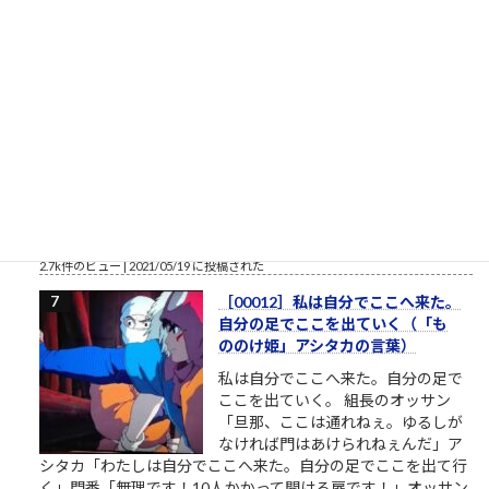
2.8k件のビュー
|
2022/12/08 に投稿された
栄光の「松下電器」の社名を捨て
たダメな会社の話
松下電器グループ（1985年）中核会
社は松下電器産業 パナソニックのリ
ストラ ▼おはようございます。企業
のイメージ戦略に関する（昭和後半
生まれ45歳の）筆者があくまで個人
的な意見を自らの発表の場で述べて配信しようとする独善的な
記事です。昔、松下電器産業という大きな会社がありました。
松下幸之助という、...
2.7k件のビュー
|
2021/05/19 に投稿された
［00012］私は自分でここへ来た。
自分の足でここを出ていく（「も
ののけ姫」アシタカの言葉）
私は自分でここへ来た。自分の足で
ここを出ていく。 組長のオッサン
「旦那、ここは通れねぇ。ゆるしが
なければ門はあけられねぇんだ」ア
シタカ「わたしは自分でここへ来た。自分の足でここを出て行
く」門番「無理です！10人かかって開ける扉です！」オッサン