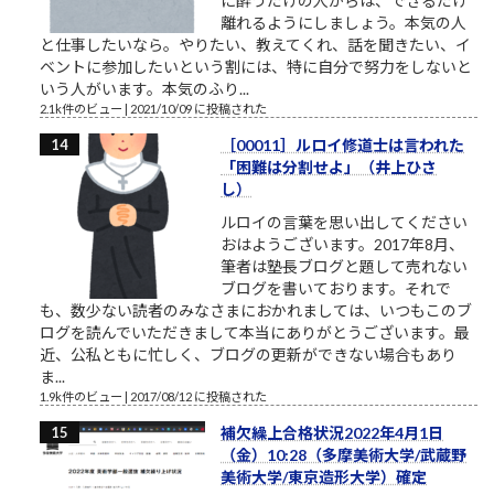
に酔うだけの人からは、できるだけ
離れるようにしましょう。本気の人
と仕事したいなら。やりたい、教えてくれ、話を聞きたい、イ
ベントに参加したいという割には、特に自分で努力をしないと
いう人がいます。本気のふり...
2.1k件のビュー
|
2021/10/09 に投稿された
［00011］ルロイ修道士は言われた
「困難は分割せよ」（井上ひさ
し）
ルロイの言葉を思い出してください
おはようございます。2017年8月、
筆者は塾長ブログと題して売れない
ブログを書いております。それで
も、数少ない読者のみなさまにおかれましては、いつもこのブ
ログを読んでいただきまして本当にありがとうございます。最
近、公私ともに忙しく、ブログの更新ができない場合もあり
ま...
1.9k件のビュー
|
2017/08/12 に投稿された
補欠繰上合格状況2022年4月1日
（金）10:28（多摩美術大学/武蔵野
美術大学/東京造形大学）確定