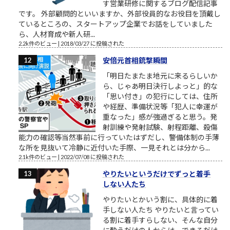
す営業研修に関するブログ配信記事
です。 外部顧問的といいますか、外部役員的なお役目を頂戴し
ているところの、スタートアップ企業でお話をしていました
ら、人材育成や新人研...
2.2k件のビュー
|
2018/03/27 に投稿された
安倍元首相銃撃瞬間
「明日たまたま地元に来るらしいか
ら、じゃあ明日決行しよっと」的な
「思い付き」の犯行にしては、住所
や経歴、準備状況等「犯人に幸運が
重なった」感が強過ぎると思う。発
射訓練や発射試験、射程距離、殺傷
能力の確認等当然事前に行っていたはずだし、警備体制の手薄
な所を見抜いて冷静に近付いた手際、一見それとは分から...
2.1k件のビュー
|
2022/07/08 に投稿された
やりたいというだけでずっと着手
しない人たち
やりたいとかいう割に、具体的に着
手しない人たち やりたいと言ってい
る割に着手すらしない、そんな自分