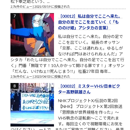
松下幸之助という、...
2.7k件のビュー
|
2021/05/19 に投稿された
［00012］私は自分でここへ来た。
自分の足でここを出ていく（「も
ののけ姫」アシタカの言葉）
私は自分でここへ来た。自分の足で
ここを出ていく。 組長のオッサン
「旦那、ここは通れねぇ。ゆるしが
なければ門はあけられねぇんだ」ア
シタカ「わたしは自分でここへ来た。自分の足でここを出て行
く」門番「無理です！10人かかって開ける扉です！」オッサン
「だんな、いけねェ!!死んじまう!!」 社畜27年目 毎年...
2.5k件のビュー
|
2023/04/03 に投稿された
［00032］ミスターVHS/日本ビク
ター高野鎮雄さん
NHKプロジェクトX/伝説の第2回
【NHK】 プロジェクトX 第2回放送
「窓際族が世界規格を作った」～
VHS執念の逆転劇～ここで見れま
す。毎回泣くので視聴環境にお気を
つけください。一人で、またはご家族でご視聴ください。最高