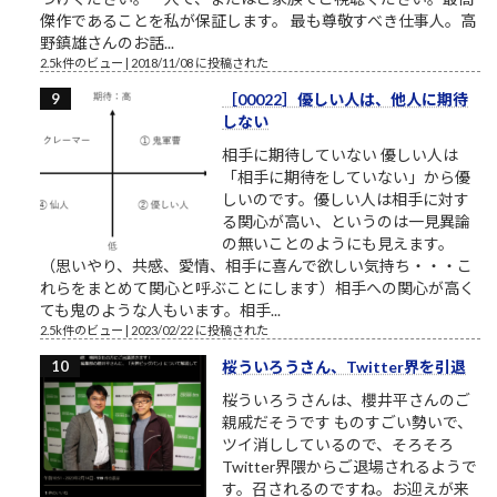
傑作であることを私が保証します。 最も尊敬すべき仕事人。高
野鎮雄さんのお話...
2.5k件のビュー
|
2018/11/08 に投稿された
［00022］優しい人は、他人に期待
しない
相手に期待していない 優しい人は
「相手に期待をしていない」から優
しいのです。優しい人は相手に対す
る関心が高い、というのは一見異論
の無いことのようにも見えます。
（思いやり、共感、愛情、相手に喜んで欲しい気持ち・・・こ
れらをまとめて関心と呼ぶことにします）相手への関心が高く
ても鬼のような人もいます。相手...
2.5k件のビュー
|
2023/02/22 に投稿された
桜ういろうさん、Twitter界を引退
桜ういろうさんは、櫻井平さんのご
親戚だそうです ものすごい勢いで、
ツイ消ししているので、そろそろ
Twitter界隈からご退場されるようで
す。召されるのですね。お迎えが来