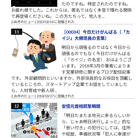
たのですね。特定されたのですね。
お疲れ様でした。これからは、匿名ではなく本音で喋れる関係
で再登場くださいね。 この方たちって、他人を...
2.4k件のビュー
|
2023/02/14 に投稿された
［00034］今日だけがんばる（「カ
イジ」大槻班長の言葉）
明日から頑張るのではなく今日から
頑張るのでもなく今日だけがんばる
（「カイジ」の名言） おはようござ
います。 2018年3月の筆者によりま
す営業研修に関するブログ配信記事
です。 外部顧問的といいますか、外部役員的なお役目を頂戴し
ているところの、スタートアップ企業でお話をしていました
ら、人材育成や新人研...
2.2k件のビュー
|
2018/03/27 に投稿された
安倍元首相銃撃瞬間
「明日たまたま地元に来るらしいか
ら、じゃあ明日決行しよっと」的な
「思い付き」の犯行にしては、住所
や経歴、準備状況等「犯人に幸運が