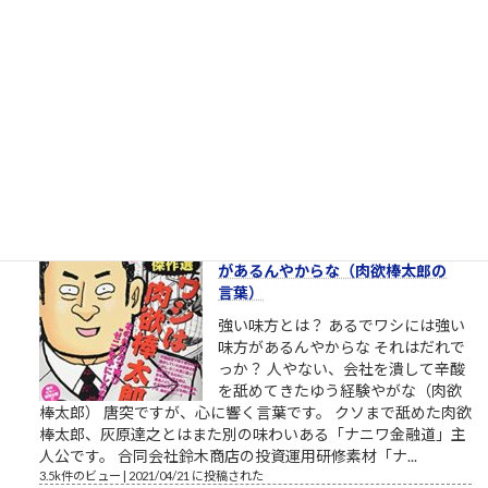
葉）
パワハラ家族 実は関西ご出身の第三
東京市在住の、碇ゲンドウさん。エ
ヴァンゲリオンシリーズの重要登場
人物、碇ゲンドウ（いかりげんど
う）は京都大学理学部卒という設定
です。公式には、第弐拾壱話・第２１話 ネルフ、誕生という
章で、1999年、京都大学理学部の教授だった冬月は、興味深い
レポートを書いた学生、碇...
3.9k件のビュー
|
2021/03/11 に投稿された
［00006］あるでワシには強い味方
があるんやからな（肉欲棒太郎の
言葉）
強い味方とは？ あるでワシには強い
味方があるんやからな それはだれで
っか？ 人やない、会社を潰して辛酸
を舐めてきたゆう経験やがな（肉欲
棒太郎） 唐突ですが、心に響く言葉です。 クソまで舐めた肉欲
棒太郎、灰原達之とはまた別の味わいある「ナニワ金融道」主
人公です。 合同会社鈴木商店の投資運用研修素材「ナ...
3.5k件のビュー
|
2021/04/21 に投稿された