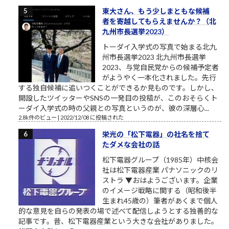
東大さん、もう少しまともな候補
者を寄越してもらえませんか？（北
九州市長選挙2023）
トーダイ入学式の写真で始まる北九
州市長選挙2023 北九州市長選挙
2023、与党自民党からの候補予定者
がようやく一本化されました。先行
する独自候補に追いつくことができるか見ものです。しかし、
開設したツイッターやSNSの一発目の投稿が、このおそらくト
ーダイ入学式の時の父親との写真というのが、彼の深層心...
2.8k件のビュー
|
2022/12/08 に投稿された
栄光の「松下電器」の社名を捨て
たダメな会社の話
松下電器グループ（1985年）中核会
社は松下電器産業 パナソニックのリ
ストラ ▼おはようございます。企業
のイメージ戦略に関する（昭和後半
生まれ45歳の）筆者があくまで個人
的な意見を自らの発表の場で述べて配信しようとする独善的な
記事です。昔、松下電器産業という大きな会社がありました。