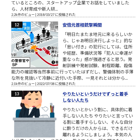
ているところの、スタートアップ企業でお話をしていました
ら、人材育成や新人研...
2.2k件のビュー
|
2018/03/27 に投稿された
安倍元首相銃撃瞬間
「明日たまたま地元に来るらしいか
ら、じゃあ明日決行しよっと」的な
「思い付き」の犯行にしては、住所
や経歴、準備状況等「犯人に幸運が
重なった」感が強過ぎると思う。発
射訓練や発射試験、射程距離、殺傷
能力の確認等当然事前に行っていたはずだし、警備体制の手薄
な所を見抜いて冷静に近付いた手際、一見それとは分から...
2.1k件のビュー
|
2022/07/08 に投稿された
やりたいというだけでずっと着手
しない人たち
やりたいとかいう割に、具体的に着
手しない人たち やりたいと言ってい
る割に着手すらしない、そんな自分
に酔うだけの人からは、できるだけ
離れるようにしましょう。本気の人