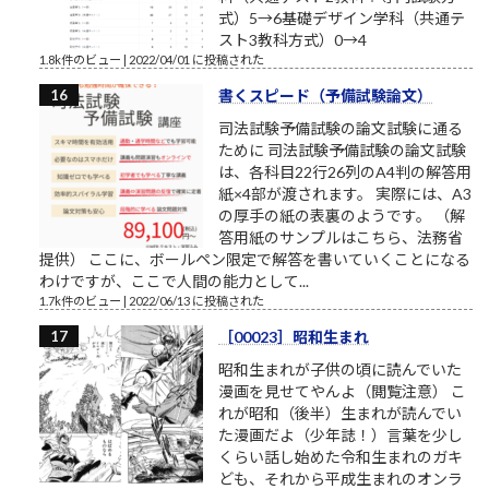
式）5→6基礎デザイン学科（共通テ
スト3教科方式）0→4
1.8k件のビュー
|
2022/04/01 に投稿された
書くスピード（予備試験論文）
司法試験予備試験の論文試験に通る
ために 司法試験予備試験の論文試験
は、各科目22行26列のA4判の解答用
紙×4部が渡されます。 実際には、A3
の厚手の紙の表裏のようです。 （解
答用紙のサンプルはこちら、法務省
提供） ここに、ボールペン限定で解答を書いていくことになる
わけですが、ここで人間の能力として...
1.7k件のビュー
|
2022/06/13 に投稿された
［00023］昭和生まれ
昭和生まれが子供の頃に読んでいた
漫画を見せてやんよ（閲覧注意） こ
れが昭和（後半）生まれが読んでい
た漫画だよ（少年誌！）言葉を少し
くらい話し始めた令和生まれのガキ
ども、それから平成生まれのオンラ