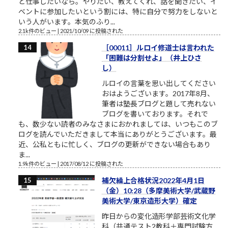
と仕事したいなら。やりたい、教えてくれ、話を聞きたい、イ
ベントに参加したいという割には、特に自分で努力をしないと
いう人がいます。本気のふり...
2.1k件のビュー
|
2021/10/09 に投稿された
［00011］ルロイ修道士は言われた
「困難は分割せよ」（井上ひさ
し）
ルロイの言葉を思い出してください
おはようございます。2017年8月、
筆者は塾長ブログと題して売れない
ブログを書いております。それで
も、数少ない読者のみなさまにおかれましては、いつもこのブ
ログを読んでいただきまして本当にありがとうございます。最
近、公私ともに忙しく、ブログの更新ができない場合もあり
ま...
1.9k件のビュー
|
2017/08/12 に投稿された
補欠繰上合格状況2022年4月1日
（金）10:28（多摩美術大学/武蔵野
美術大学/東京造形大学）確定
昨日からの変化造形学部芸術文化学
科（共通テスト2教科＋専門試験方