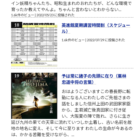
イン妖精ちゃんたち、昭和生まれのおれたちが、どんな環境で
育ったか教えてやんよ。ちゃんと言わないとわからない...
1.6k件のビュー
|
2022/05/23 に投稿された
英進館夏期講習時間割（スケジュー
ル）
1.6k件のビュー
|
2022/07/29 に投稿された
予は常に諸子の先頭に在り（栗林
忠道中将の言葉）
おはようございますこの春長野に転
勤になる人にわたしのご先祖さまの
話をしました信州上田の武田家家臣
から、主君滅亡後真田家に付き従
い、大阪夏の陣で敗れ、さらに生き
延び九州の果ての天草に流れていつしか土着し、古い名前を故
地の地名に変え、そして今に至ります わたしの生命が今あるの
は、かかる苦難を受けながら、...