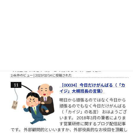
ても鬼のような人もいます。相手...
2.5k件のビュー
|
2023/02/22 に投稿された
桜ういろうさん、Twitter界を引退
桜ういろうさんは、櫻井平さんのご
親戚だそうです ものすごい勢いで、
ツイ消ししているので、そろそろ
Twitter界隈からご退場されるようで
す。召されるのですね。お迎えが来
たのですね。特定されたのですね。
お疲れ様でした。これからは、匿名ではなく本音で喋れる関係
で再登場くださいね。 この方たちって、他人を...
2.4k件のビュー
|
2023/02/14 に投稿された
［00034］今日だけがんばる（「カ
イジ」大槻班長の言葉）
明日から頑張るのではなく今日から
頑張るのでもなく今日だけがんばる
（「カイジ」の名言） おはようござ
います。 2018年3月の筆者によりま
す営業研修に関するブログ配信記事
です。 外部顧問的といいますか、外部役員的なお役目を頂戴し