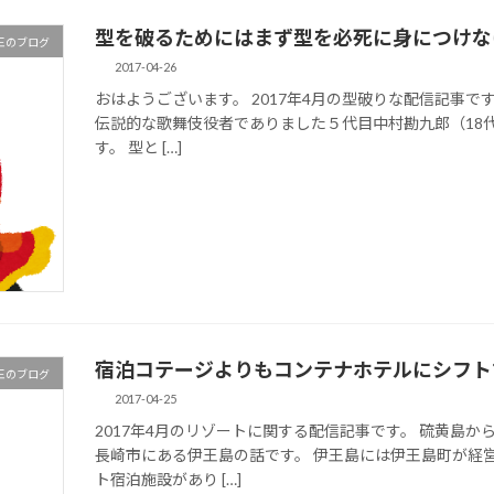
型を破るためにはまず型を必死に身につけな
王のブログ
2017-04-26
おはようございます。 2017年4月の型破りな配信記事で
伝説的な歌舞伎役者でありました５代目中村勘九郎（18代
す。 型と […]
宿泊コテージよりもコンテナホテルにシフト
王のブログ
2017-04-25
2017年4月のリゾートに関する配信記事です。 硫黄島
長崎市にある伊王島の話です。 伊王島には伊王島町が経
ト宿泊施設があり […]