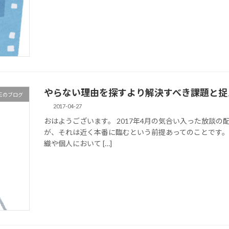
やらない理由を探すより解決すべき課題と捉
王のブログ
2017-04-27
おはようございます。 2017年4月の気合い入った放談
が、それは近く本番に臨むという前提あってのことです。
織や個人において […]