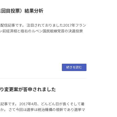
第1回目投票）結果分析
報配信記事です。 注目されておりました2017年フラン
ン前経済相と極右のルペン国民戦線党首の決選投票
続きを読む
り変更案が答申されました
信記事です。 2017年4月、どんどん日が長くそして暑
か。 さて今回は選挙は統治機構の根幹であり選挙マ