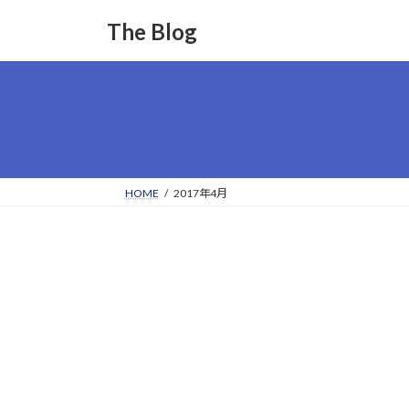
コ
ナ
The Blog
ン
ビ
テ
ゲ
ン
ー
ツ
シ
へ
ョ
ス
ン
キ
に
ッ
移
HOME
2017年4月
プ
動